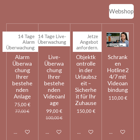
Webshop
14 Tage
14 Tage Live-
Jetze
Alarm
Überwachung
Angebot
Überwachung
anfordern.
Alarm
Live-
Objektk
Schrank
Überwa
Überwa
ontrolle
en
chung
chung
in der
Hotline2
Ihrer
Ihrer
Urlaubsz
4/7 mit
bestehe
bestehe
eit –
Videoan
nden
nden
Sicherhe
bindung
Anlage
Videoanl
it für Ihr
110,00 €
age
Zuhause
75,00 €
99,00 €
150,00 €
77,00 €
100,00 €
In den Warenkorb
In den Warenkorb
In den Warenkorb
In den Warenk