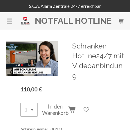
S.C.A. Alarm Zentrale 24/7 erreichbar
Zum
Hauptinhalt
NOTFALL HOTLINE
springen
Schranken
Hotline24/7 mit
Videoanbindun
g
110,00 €
In den
Warenkorb
Artikelnummer:
00110