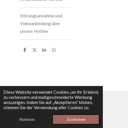
Störungsannahme und
Videoanbindung über
unsere Hotline
T
T
T
T
e
e
e
e
i
i
i
i
l
l
l
l
e
e
e
e
n
n
n
n
Diese Website verwendet Cookies, um Ihr Erlebnis
zu verbessern und maßgeschneiderte Werbung
anzuzeigen. Indem Sie auf „Akzeptieren“ klicken,
© 2025 S.C.A. Solutions Consulting Agency LLC
stimmen Sie der Verwendung aller Cookies zu.
Mit Unterstützung von
Webador
Ablehnen
Zustimmen